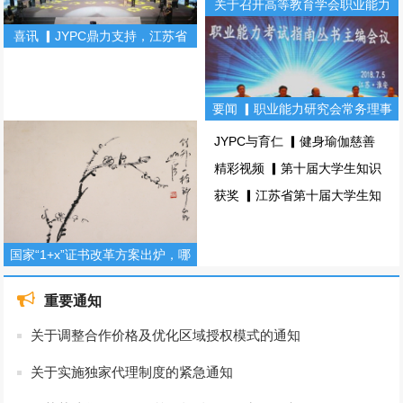
关于召开高等教育学会职业能力
研究会常务理事会暨职业能力丛
喜讯 ▎JYPC鼎力支持，江苏省
书主编会的通知
第十届大学生知识竞赛！(图文)
要闻 ▎职业能力研究会常务理事
会暨职业能力考试指南丛书主编
JYPC与育仁 ▎健身瑜伽慈善
会(图文)
主题颁奖盛典，圆满落幕！(图
精彩视频 ▎第十届大学生知识
文)
竞赛总决赛！(图文)
获奖 ▎江苏省第十届大学生知
识竞赛（理工科组）(图文)
国家“1+x”证书改革方案出炉，哪
些证书备受青睐？(图文)
重要通知
关于调整合作价格及优化区域授权模式的通知
关于实施独家代理制度的紧急通知