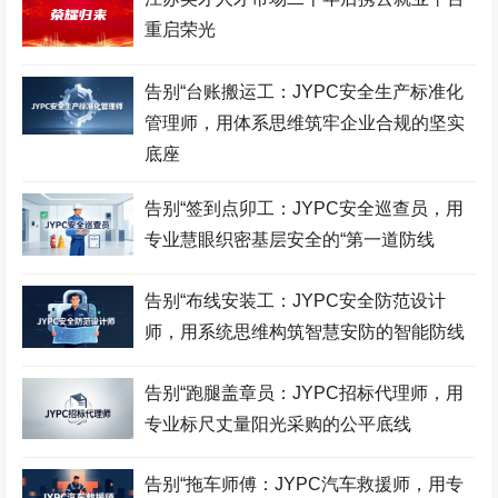
会展策划师考试网
羽毛球考级网
证券分析师考试网
重启荣光
采购管理师考试网
食品检验师考试网
市政工程师考试网
酒店管理师考试网
职业技能鉴定证书网
服装设计师考试网
告别“台账搬运工：JYPC安全生产标准化
管理师，用体系思维筑牢企业合规的坚实
招投标工程师考试网
古筝考级网
书法考级网
底座
儿童画考级网
Bim工程师考试网
展示设计师考试网
告别“签到点卯工：JYPC安全巡查员，用
少儿考试网
营销管理师考试网
职业资格考试网
专业慧眼织密基层安全的“第一道防线
健身教练网
智能财税师考试网
摄影师考试网
告别“布线安装工：JYPC安全防范设计
易学风水师考试网
乘务管理师考试网
公路工程师考试网
师，用系统思维构筑智慧安防的智能防线
中餐工艺师考试网
礼仪考级网
室内设计师考试网
告别“跑腿盖章员：JYPC招标代理师，用
模特考级网
少儿考试网
少儿英语考级网
专业标尺丈量阳光采购的公平底线
Web前端工程师考试网
击剑考级网
钢琴考级网
告别“拖车师傅：JYPC汽车救援师，用专
建筑八大员考试网
电子工程师考试网
江苏英才职业技能鉴定集