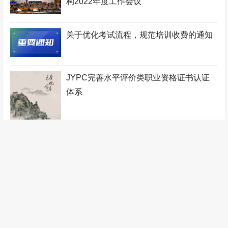
构2022年度工作会议
家政管理师考试网
电竞运营师考试网
JYPC全国职业资格考试
认证中心
工程咨询师考试网
少儿考试网
机电工程师考试网
关于优化考试流程，规范培训收费的通知
少儿教师考试网
地质工程师考试网
宠物医师考试网
人力资源管理师考试网
铁路工程师考试网
物业管理师考试网
JYPC完善水平评价类职业资格证书认证
工业设计师考试网
税务筹划师考试网
监理工程师考试网
体系
健康管理师考试网
少儿艺术考级网
验光配镜师考试网
统计分析师考试网
自动化工程师考试网
少儿音乐考级网
农业工程师考试网
传感网工程师考试网
办公自动化工程师考试网
职业技能证书考试网
装配式建筑师考试网
针灸推拿师考试网
管理工程师考试网
数控工程师考试网
判了！JYPC胜诉！
无人机工程师考试网
计算机工程师考试网
全国统一职业技能鉴定网
医疗器械工程师考试网
江苏英才集团
林业工程师考试网