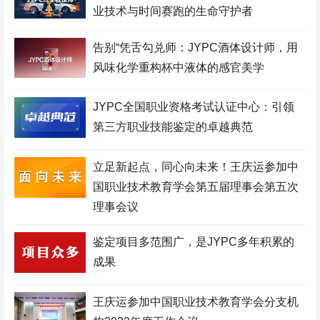
团
业技术与时间赛跑的生命守护者
口腔美容师考试网
建筑安装工程师考试网
城市轨道工程师考试网
空中乘务师考试网
理财规划师考试网
物联网工程师考试网
告别“凭舌勾兑师：JYPC酒体设计师，用
风味化学重构杯中液体的感官美学
职业技能证书考试网
机器人工程师考试网
机械工程师考试网
生物工程师考试网
化妆品配方师考试网
移动通信工程师考试网
JYPC全国职业资格考试认证中心：引领
第三方职业技能鉴定的卓越典范
测绘工程师考试网
高铁乘务师考试网
英语培训师考试网
心理咨询师考试网
少儿舞蹈考级网
环境工程师考试网
立足新起点，同心向未来！王庆运参加中
国职业技术教育学会第五届理事会第五次
少儿美术考级网
网络工程师考试网
健康照护师考试网
理事会议
电子商务师考试网
少儿实践网
展示设计师考试网
鉴定项目多范围广，是JYPC多年积累的
少儿考试网
职业资格培训网
医院管理师考试网
成果
美容美体师考试网
金融分析师考试网
中草药工程师考试网
少儿竞赛网
护理管理师考试网
企业管理师考试网
王庆运参加中国职业技术教育学会分支机