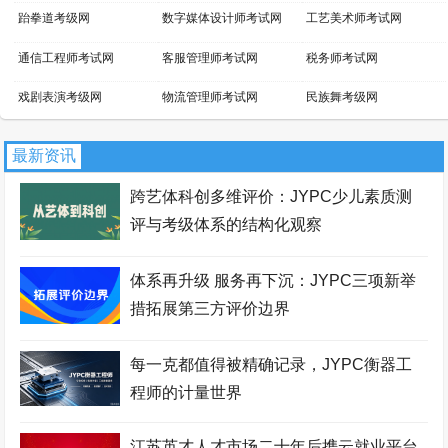
跆拳道考级网
数字媒体设计师考试网
工艺美术师考试网
通信工程师考试网
客服管理师考试网
税务师考试网
戏剧表演考级网
物流管理师考试网
民族舞考级网
小提琴考级网
文物鉴定师考试网
景区管理师考试网
最新资讯
吉他考级网
平面设计师考试网
话剧表演考级网
跨艺体科创多维评价：JYPC少儿素质测
新媒体运营师考试网
家具设计师考试网
芭蕾舞考级网
评与考级体系的结构化观察
职业资格考试报名网
网店运营师考试网
区块链工程师考试网
体系再升级 服务再下沉：JYPC三项新举
财务管理师考试网
国际商务师考试网
少儿考试网
措拓展第三方评价边界
职业资格证书网
智能工程师考试网
职业资格等级证书网
每一克都值得被精确记录，JYPC衡器工
经济师考试网
职业分析师考试网
拉丁舞考级网
程师的计量世界
街舞考级网
安全管理师考试网
暖通工程师考试网
江苏英才人才市场二十年后携云就业平台